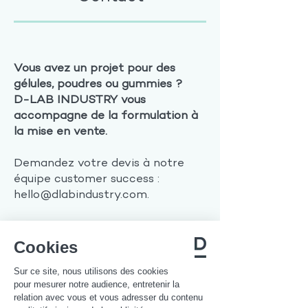
Vous avez un projet pour des
gélules, poudres ou gummies ?
D-LAB INDUSTRY vous
accompagne de la formulation à
la mise en vente.
Demandez votre devis à notre
équipe customer success :
hello@dlabindustry.com
.
Ce site est dédié aux
professionnels, aucune demande
Cookies
de clients particuliers ne pourra
être prise en charge ; rendez-
Sur ce site, nous utilisons des cookies
pour mesurer notre audience, entretenir la
vous sur notre
e-shop
D-LAB
relation avec vous et vous adresser du contenu
NUTRICOSMETICS pour